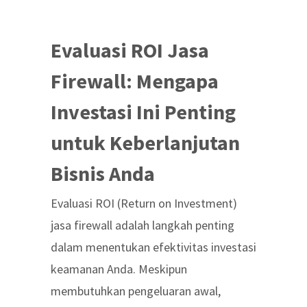
Evaluasi ROI Jasa
Firewall: Mengapa
Investasi Ini Penting
untuk Keberlanjutan
Bisnis Anda
Evaluasi ROI (Return on Investment)
jasa firewall adalah langkah penting
dalam menentukan efektivitas investasi
keamanan Anda. Meskipun
membutuhkan pengeluaran awal,