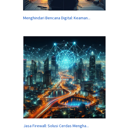
Menghindari Bencana Digital: Keaman...
Jasa Firewall: Solusi Cerdas Mengha...