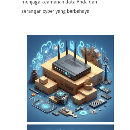
menjaga keamanan data Anda dari
serangan cyber yang berbahaya.