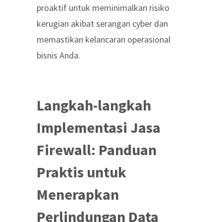
proaktif untuk meminimalkan risiko
kerugian akibat serangan cyber dan
memastikan kelancaran operasional
bisnis Anda.
Langkah-langkah
Implementasi Jasa
Firewall: Panduan
Praktis untuk
Menerapkan
Perlindungan Data