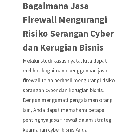
Bagaimana Jasa
Firewall Mengurangi
Risiko Serangan Cyber
dan Kerugian Bisnis
Melalui studi kasus nyata, kita dapat
melihat bagaimana penggunaan jasa
firewall telah berhasil mengurangi risiko
serangan cyber dan kerugian bisnis.
Dengan mengamati pengalaman orang
lain, Anda dapat memahami betapa
pentingnya jasa firewall dalam strategi
keamanan cyber bisnis Anda.