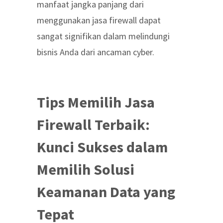
manfaat jangka panjang dari
menggunakan jasa firewall dapat
sangat signifikan dalam melindungi
bisnis Anda dari ancaman cyber.
Tips Memilih Jasa
Firewall Terbaik:
Kunci Sukses dalam
Memilih Solusi
Keamanan Data yang
Tepat