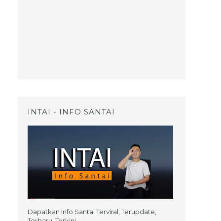
INTAI - INFO SANTAI
Dapatkan Info Santai Terviral, Terupdate,
Terbaru, Terkini