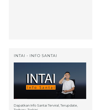
INTAI - INFO SANTAI
Dapatkan Info Santai Terviral, Terupdate,
Terbaru, Terkini