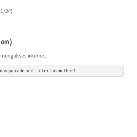
.1/24).
ion)
 mengakses internet:
masquerade out-interface=ether1