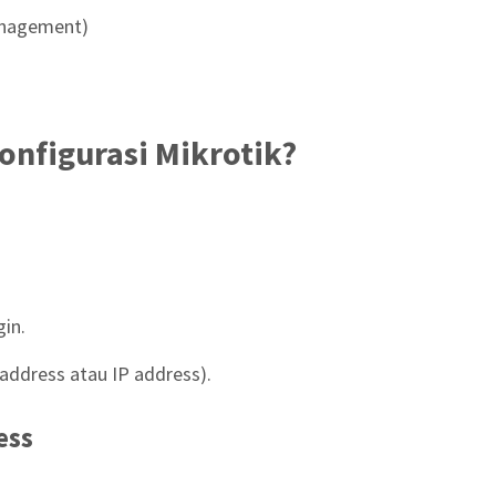
anagement)
nfigurasi Mikrotik?
in.
address atau IP address).
ess