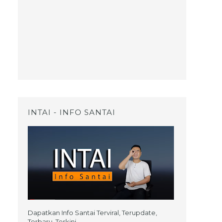
INTAI - INFO SANTAI
Dapatkan Info Santai Terviral, Terupdate,
Terbaru, Terkini