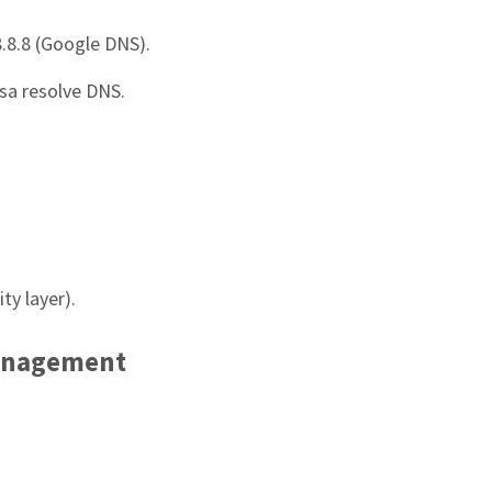
.8.8 (Google DNS).
isa resolve DNS.
ty layer).
Management