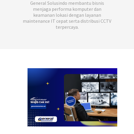
General Solusindo membantu bisnis
menjaga performa komputer dan
keamanan lokasi dengan layanan
maintenance IT cepat serta distribusi CCTV
terpercaya.