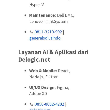
Hyper-V
Maintenance:
Dell EMC,
Lenovo ThinkSystem
📞
0811-3219-992
|
generalsolusindo
Layanan AI & Aplikasi dari
Delogic.net
Web & Mobile:
React,
Node.js, Flutter
UI/UX Design:
Figma,
Adobe XD
📞
0858-8882-4282
|