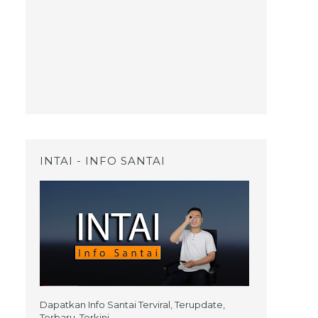
INTAI - INFO SANTAI
Dapatkan Info Santai Terviral, Terupdate,
Terbaru, Terkini