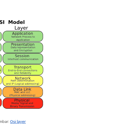
mbar:
Osi layer