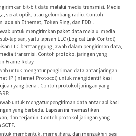
ngirimkan bit-bit data melalui media transmisi. Media
ga, serat optik, atau gelombang radio. Contoh
ini adalah Ethernet, Token Ring, dan FDDI.
 jawab untuk mengirimkan paket data melalui media
sub-lapisan, yaitu lapisan LLC (Logical Link Control)
isan LLC bert
tanggung jawab dalam pengiriman data,
edia transmisi. Contoh protokol jaringan yang
an Frame Relay.
awab untuk mengatur pengiriman data antar jaringan
at IP (Internet Protocol) untuk mengidentifikasi
juan yang benar. Contoh protokol jaringan yang
 ARP.
jawab untuk mengatur pengiriman data antar aplikasi
ingan yang berbeda. Lapisan ini memastikan
kan, dan terjamin. Contoh protokol jaringan yang
n SCTP.
b untuk membentuk, memelihara, dan mengakhiri sesi