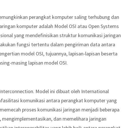
memungkinkan perangkat komputer saling terhubung dan
jaringan komputer adalah Model OSI atau Open Systems
asional yang mendefinisikan struktur komunikasi jaringan
melakukan fungsi tertentu dalam pengiriman data antara
engertian model OSI, tujuannya, lapisan-lapisan beserta
asing-masing lapisan model OSI.
terconnection. Model ini dibuat oleh International
mfasilitasi komunikasi antara perangkat komputer yang
ang memecah proses komunikasi jaringan menjadi beberapa
 mengimplementasikan, dan memelihara jaringan
ikan interoperabilitas yang lebih baik antara perangkat-