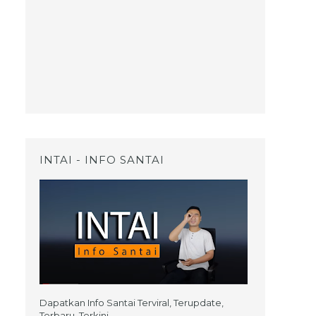
INTAI - INFO SANTAI
Dapatkan Info Santai Terviral, Terupdate,
Terbaru, Terkini