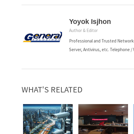
Yoyok Isjhon
Author & Editor
Professional and Trusted Network S
Server, Antivirus, etc. Telephone /
WHAT'S RELATED