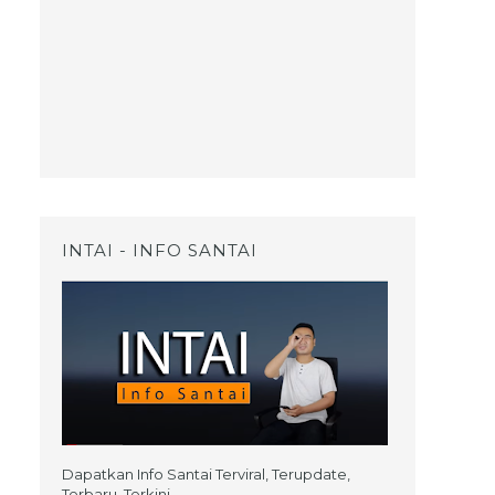
INTAI - INFO SANTAI
Dapatkan Info Santai Terviral, Terupdate,
Terbaru, Terkini