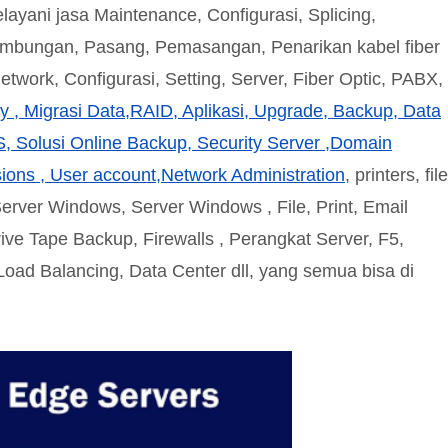
ayani jasa Maintenance, Configurasi, Splicing,
ambungan, Pasang, Pemasangan, Penarikan kabel fiber
Network, Configurasi, Setting, Server, Fiber Optic, PABX,
 , Migrasi Data,RAID, Aplikasi, Upgrade, Backup, Data
S, Solusi Online Backup, Security Server ,Domain
sions , User account,Network Administration
, printers, file
erver Windows, Server Windows , File, Print, Email
ive Tape Backup, Firewalls , Perangkat Server, F5,
oad Balancing, Data Center dll, yang semua bisa di