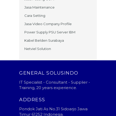
Jasa Maintenance
Cara Setting
Jasa Video Company Profile
Power Supply PSU Server IBM
Kabel Belden Surabaya
Netviel Solution
GENERAL SOLUSINDO
IT Specialist - Consultant - Supplier -
Training, 20 years experience.
ADDRESS
Pondok Jati As No.31 Sidoarjo Jawa
Timur 61252 Indonesia.